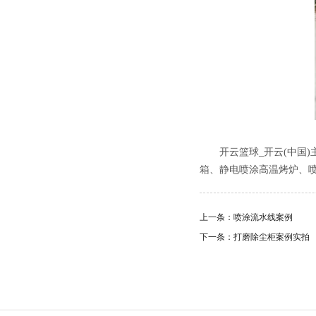
开云篮球_开云(中国)
箱、静电喷涂高温烤炉、
上一条：喷涂流水线案例
下一条：打磨除尘柜案例实拍