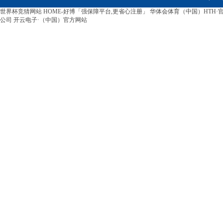
世界杯竞猜网站
HOME-好博「强保障平台,更省心注册」
华体会体育（中国）HTH·
公司
开云电子·（中国）官方网站