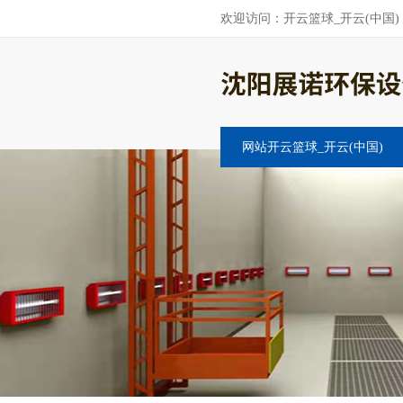
欢迎访问：开云篮球_开云(中国)
网站开云篮球_开云(中国)