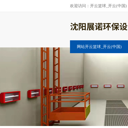
欢迎访问：开云篮球_开云(中国)
网站开云篮球_开云(中国)