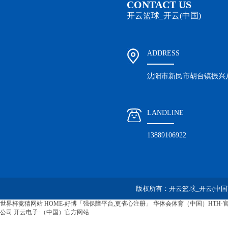
CONTACT US
开云篮球_开云(中国)
ADDRESS
沈阳市新民市胡台镇振兴
LANDLINE
13889106922
版权所有：开云篮球_开云(中国
世界杯竞猜网站
HOME-好博「强保障平台,更省心注册」
华体会体育（中国）HTH·
公司
开云电子·（中国）官方网站