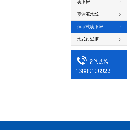
喷漆房
喷涂流水线
伸缩式喷漆房
水式过滤柜
咨询热线
13889106922