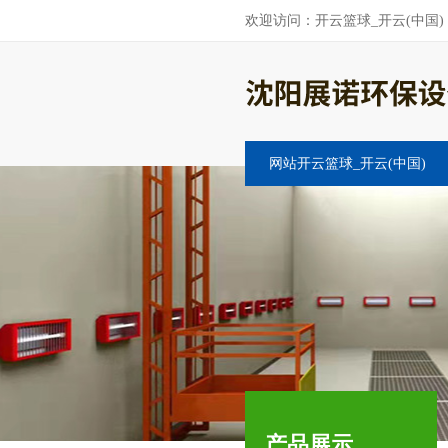
欢迎访问：开云篮球_开云(中国)
网站开云篮球_开云(中国)
产品展示