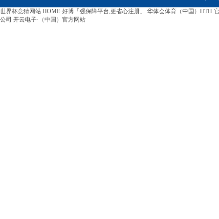
世界杯竞猜网站
HOME-好博「强保障平台,更省心注册」
华体会体育（中国）HTH·
公司
开云电子·（中国）官方网站