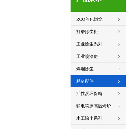
RCO催化燃烧
打磨除尘柜
工业除尘系列
工业喷漆房
焊烟除尘
耗材配件
活性炭环保箱
静电喷涂高温烤炉
木工除尘系列