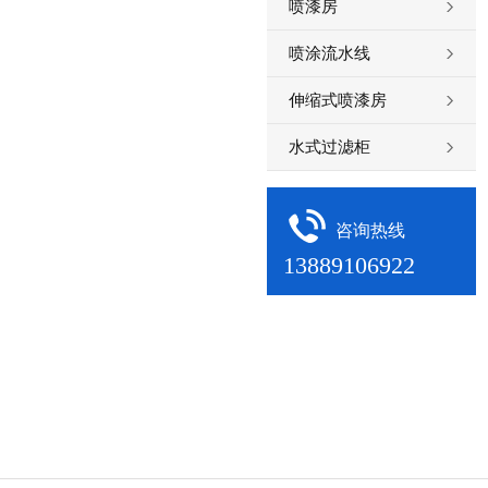
喷漆房
喷涂流水线
伸缩式喷漆房
水式过滤柜
咨询热线
13889106922