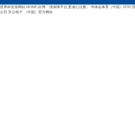
世界杯竞猜网站
HOME-好博「强保障平台,更省心注册」
华体会体育（中国）HTH·
公司
开云电子·（中国）官方网站