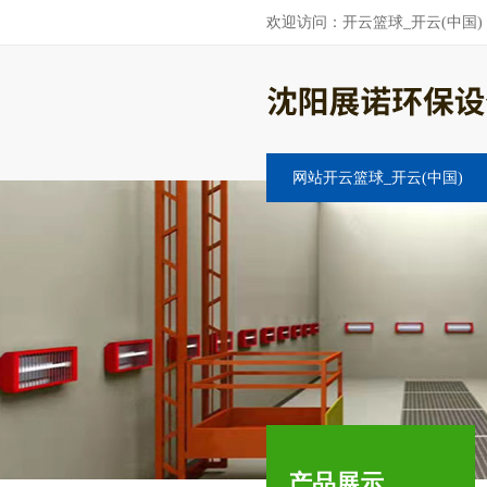
欢迎访问：开云篮球_开云(中国)
网站开云篮球_开云(中国)
产品展示