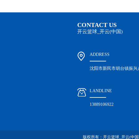
CONTACT US
开云篮球_开云(中国)
ADDRESS
沈阳市新民市胡台镇振兴
LANDLINE
13889106922
版权所有：开云篮球_开云(中国