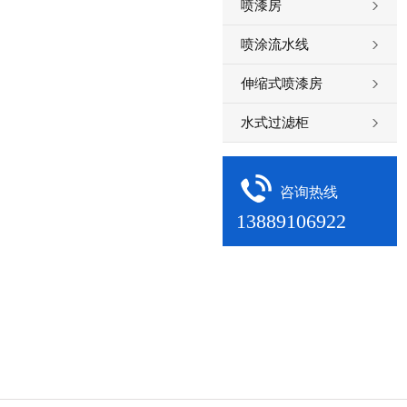
喷漆房
喷涂流水线
伸缩式喷漆房
水式过滤柜
咨询热线
13889106922