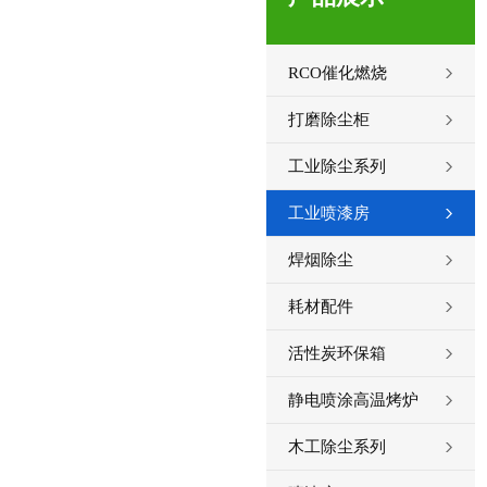
RCO催化燃烧
打磨除尘柜
工业除尘系列
工业喷漆房
焊烟除尘
耗材配件
活性炭环保箱
静电喷涂高温烤炉
木工除尘系列