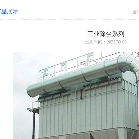
产品展示
当
工业除尘系列
发布时间：2022/02/08