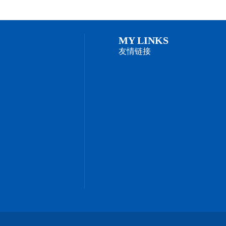
MY LINKS
友情链接