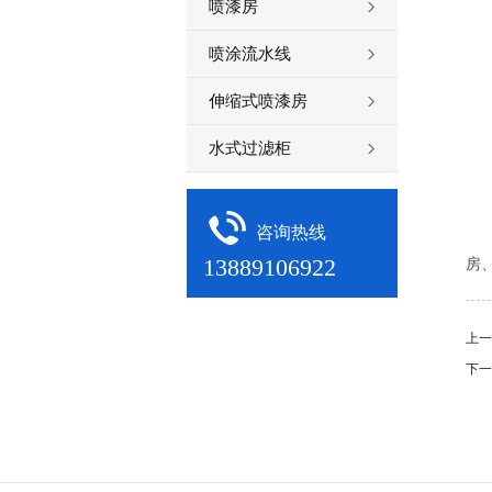
喷漆房
喷涂流水线
伸缩式喷漆房
水式过滤柜
咨询热线
开
13889106922
房
上一
下一