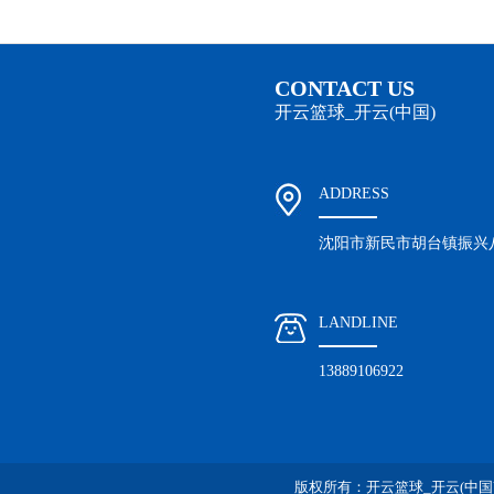
CONTACT US
开云篮球_开云(中国)
ADDRESS
沈阳市新民市胡台镇振兴
LANDLINE
13889106922
版权所有：开云篮球_开云(中国