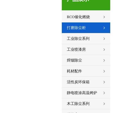
RCO催化燃烧
打磨除尘柜
工业除尘系列
工业喷漆房
焊烟除尘
耗材配件
活性炭环保箱
静电喷涂高温烤炉
木工除尘系列