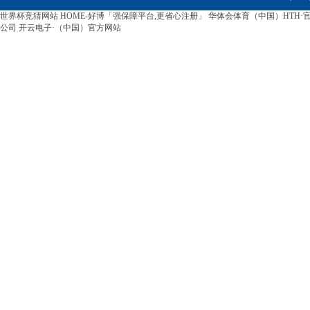
世界杯竞猜网站
HOME-好博「强保障平台,更省心注册」
华体会体育（中国）HTH·
公司
开云电子·（中国）官方网站