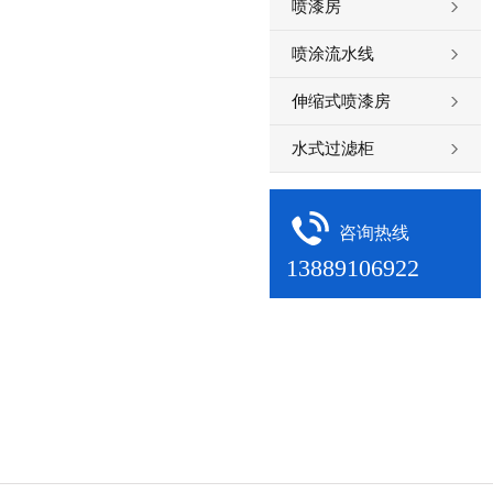
喷漆房
喷涂流水线
伸缩式喷漆房
水式过滤柜
咨询热线
13889106922