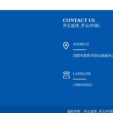
CONTACT US
开云篮球_开云(中国)
ADDRESS
沈阳市新民市胡台镇振兴
LANDLINE
13889106922
版权所有：开云篮球_开云(中国