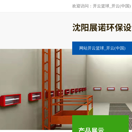
欢迎访问：开云篮球_开云(中国)
网站开云篮球_开云(中国)
产品展示