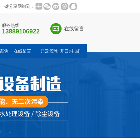
一键分享网站到：
服务热线
在线留言
13889106922
案例
在线留言
开云篮球_开云(中国)